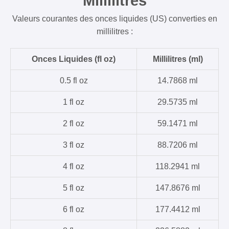
Millilitres
Valeurs courantes des onces liquides (US) converties en
millilitres :
Onces Liquides (fl oz)
Millilitres (ml)
0.5 fl oz
14.7868 ml
1 fl oz
29.5735 ml
2 fl oz
59.1471 ml
3 fl oz
88.7206 ml
4 fl oz
118.2941 ml
5 fl oz
147.8676 ml
6 fl oz
177.4412 ml