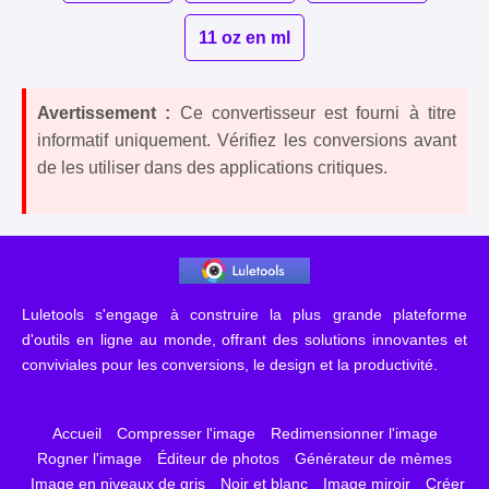
11 oz en ml
Avertissement :
Ce convertisseur est fourni à titre
informatif uniquement. Vérifiez les conversions avant
de les utiliser dans des applications critiques.
Luletools s'engage à construire la plus grande plateforme
d'outils en ligne au monde, offrant des solutions innovantes et
conviviales pour les conversions, le design et la productivité.
Accueil
Compresser l'image
Redimensionner l'image
Rogner l'image
Éditeur de photos
Générateur de mèmes
Image en niveaux de gris
Noir et blanc
Image miroir
Créer