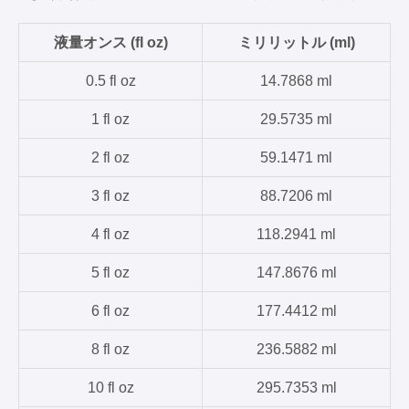
液量オンス (fl oz)
ミリリットル (ml)
0.5 fl oz
14.7868 ml
1 fl oz
29.5735 ml
2 fl oz
59.1471 ml
3 fl oz
88.7206 ml
4 fl oz
118.2941 ml
5 fl oz
147.8676 ml
6 fl oz
177.4412 ml
8 fl oz
236.5882 ml
10 fl oz
295.7353 ml