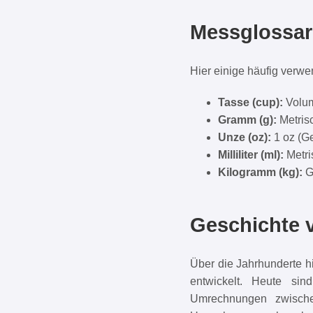
Messglossar
Hier einige häufig verw
Tasse (cup):
Volum
Gramm (g):
Metrisc
Unze (oz):
1 oz (Ge
Milliliter (ml):
Metri
Kilogramm (kg):
Gr
Geschichte 
Über die Jahrhunderte 
entwickelt. Heute si
Umrechnungen zwische