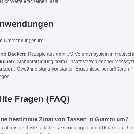
ichtwerte erscheinen lässt.
 Anwendungen
m-Umrechnungen in:
und Backen:
Rezepte aus dem US-Volumensystem in metrisch
Küchen:
Standardisierung beim Einsatz verschiedener Messsys
uktion:
Gewährleistung konstanter Ergebnisse bei größeren 
ngen.
llte Fragen (FAQ)
eine bestimmte Zutat von Tassen in Gramm um?
tat aus der Liste, gib die Tassenmenge ein und klicke auf „Um