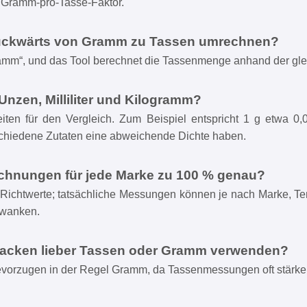
n Gramm-pro-Tasse-Faktor.
rückwärts von Gramm zu Tassen umrechnen?
amm“, und das Tool berechnet die Tassenmenge anhand der gle
Unzen, Milliliter und Kilogramm?
ten für den Vergleich. Zum Beispiel entspricht 1 g etwa 0,03
rschiedene Zutaten eine abweichende Dichte haben.
echnungen für jede Marke zu 100 % genau?
Richtwerte; tatsächliche Messungen können je nach Marke, Temp
hwanken.
m Backen lieber Tassen oder Gramm verwenden?
evorzugen in der Regel Gramm, da Tassenmessungen oft stärker