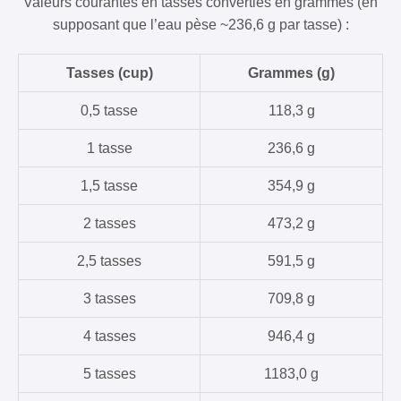
Valeurs courantes en tasses converties en grammes (en
supposant que l’eau pèse ~236,6 g par tasse) :
Tasses (cup)
Grammes (g)
0,5 tasse
118,3 g
1 tasse
236,6 g
1,5 tasse
354,9 g
2 tasses
473,2 g
2,5 tasses
591,5 g
3 tasses
709,8 g
4 tasses
946,4 g
5 tasses
1183,0 g