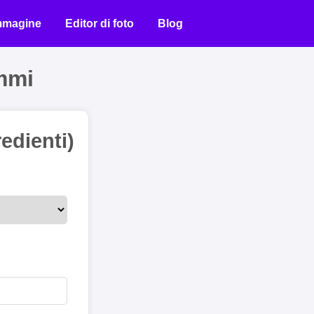
immagine
Editor di foto
Blog
ammi
edienti)