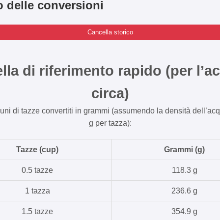
o delle conversioni
Cancella storico
lla di riferimento rapido (per l’a
circa)
uni di tazze convertiti in grammi (assumendo la densità dell’ac
g per tazza):
Tazze (cup)
Grammi (g)
0.5 tazze
118.3 g
1 tazza
236.6 g
1.5 tazze
354.9 g