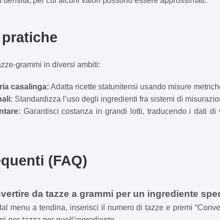
a densità, per cui alcuni valori possono essere approssimati.
 pratiche
azze-grammi in diversi ambiti:
ria casalinga:
Adatta ricette statunitensi usando misure metrich
ali:
Standardizza l’uso degli ingredienti fra sistemi di misurazio
ntare:
Garantisci costanza in grandi lotti, traducendo i dati di
quenti (FAQ)
ertire da tazze a grammi per un ingrediente spe
al menu a tendina, inserisci il numero di tazze e premi “Conver
i-per-tazza per quell’ingrediente.