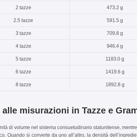
2 tazze
473.2 g
2.5 tazze
591.5 g
3 tazze
709.8 g
4 tazze
946.4 g
5 tazze
1183.0 g
6 tazze
1419.6 g
8 tazze
1892.8 g
 alle misurazioni in Tazze e Gra
nità di volume nel sistema consuetudinario statunitense, mentre
o. Quando si converte da uno all’altro, la densità dell’ingred