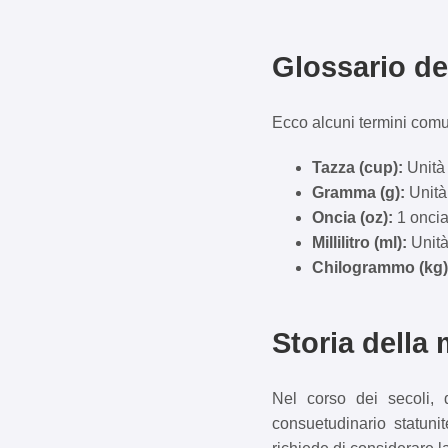
Glossario de
Ecco alcuni termini comun
Tazza (cup):
Unità 
Gramma (g):
Unità 
Oncia (oz):
1 oncia
Millilitro (ml):
Unità 
Chilogrammo (kg)
Storia della
Nel corso dei secoli, 
consuetudinario statuni