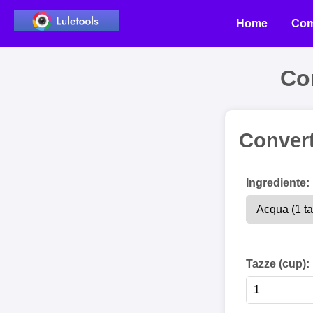
Home
Com
Con
Convert
Ingrediente:
Tazze (cup):