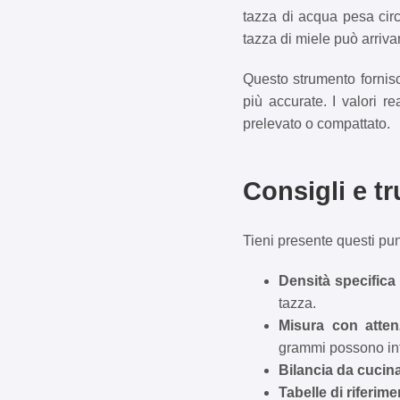
tazza di acqua pesa cir
tazza di miele può arriv
Questo strumento fornisc
più accurate. I valori r
prelevato o compattato.
Consigli e t
Tieni presente questi pun
Densità specifica 
tazza.
Misura con atten
grammi possono infl
Bilancia da cucin
Tabelle di riferime