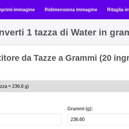
primi immagine
Ridimensiona immagine
Ritaglia 
verti 1 tazza di Water in gr
itore da Tazze a Grammi (20 ingr
Grammi (g):