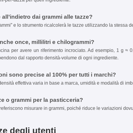
 all’indietro dai grammi alle tazze?
ammi” e lo strumento ricalcolerà le tazze utilizzando la stessa d
nche once, millilitri e chilogrammi?
ina per avere un riferimento incrociato. Ad esempio, 1 g ≈ 0,0
ipendono dal rapporto densità-volume di ogni ingrediente.
ni sono precise al 100% per tutti i marchi?
densità effettiva varia in base a marca, umidità e modalità di im
ze o grammi per la pasticceria?
o preferiscono misurare in grammi, poiché riduce le variazioni dov
e degli utenti