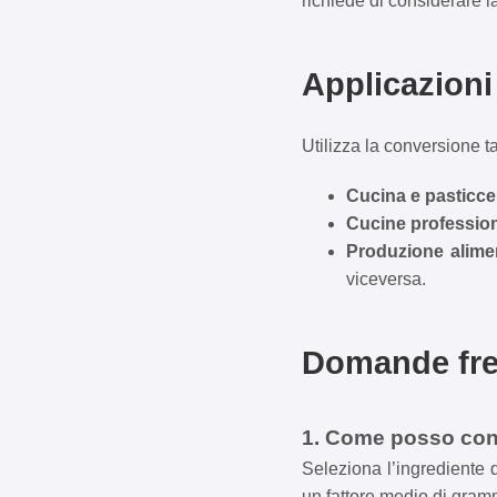
richiede di considerare l
Applicazioni
Utilizza la conversione t
Cucina e pasticce
Cucine profession
Produzione alime
viceversa.
Domande fre
1. Come posso conv
Seleziona l’ingrediente d
un fattore medio di gramm