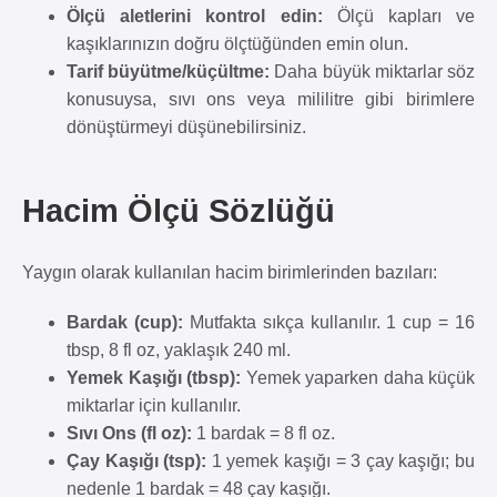
Ölçü aletlerini kontrol edin:
Ölçü kapları ve
kaşıklarınızın doğru ölçtüğünden emin olun.
Tarif büyütme/küçültme:
Daha büyük miktarlar söz
konusuysa, sıvı ons veya mililitre gibi birimlere
dönüştürmeyi düşünebilirsiniz.
Hacim Ölçü Sözlüğü
Yaygın olarak kullanılan hacim birimlerinden bazıları:
Bardak (cup):
Mutfakta sıkça kullanılır. 1 cup = 16
tbsp, 8 fl oz, yaklaşık 240 ml.
Yemek Kaşığı (tbsp):
Yemek yaparken daha küçük
miktarlar için kullanılır.
Sıvı Ons (fl oz):
1 bardak = 8 fl oz.
Çay Kaşığı (tsp):
1 yemek kaşığı = 3 çay kaşığı; bu
nedenle 1 bardak = 48 çay kaşığı.