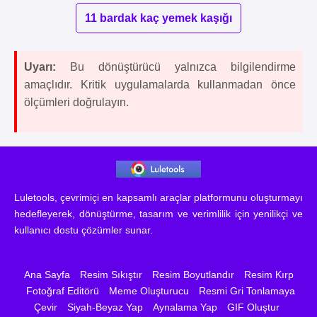
11 bardak kaç yemek kaşığı
Uyarı:
Bu dönüştürücü yalnızca bilgilendirme
amaçlıdır. Kritik uygulamalarda kullanmadan önce
ölçümleri doğrulayın.
Luletools, çevrimiçi en kapsamlı araçlar platformunu oluşturmayı
hedefleyerek, dönüştürme, tasarım ve verimlilik için yenilikçi ve
kullanıcı dostu çözümler sunar.
Ana Sayfa
Resim Sıkıştır
Resim Boyutlandır
Resim Kırp
Fotoğraf Editörü
Meme Oluşturucu
Resmi Gri Tonlamaya
Çevir
Siyah-Beyaz Yap
Aynalama Yap
GIF Oluştur