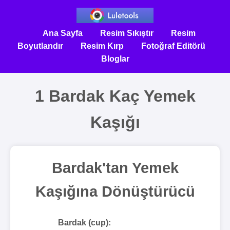
Ana Sayfa
Resim Sıkıştır
Resim
Boyutlandır
Resim Kırp
Fotoğraf Editörü
Bloglar
1 Bardak Kaç Yemek
Kaşığı
Bardak'tan Yemek
Kaşığına Dönüştürücü
Bardak (cup):