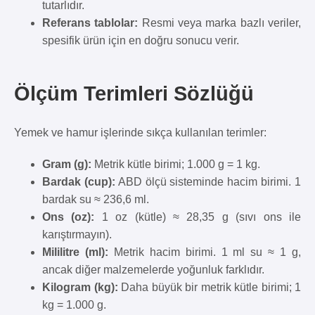
tutarlıdır.
Referans tablolar:
Resmi veya marka bazlı veriler,
spesifik ürün için en doğru sonucu verir.
Ölçüm Terimleri Sözlüğü
Yemek ve hamur işlerinde sıkça kullanılan terimler:
Gram (g):
Metrik kütle birimi; 1.000 g = 1 kg.
Bardak (cup):
ABD ölçü sisteminde hacim birimi. 1
bardak su ≈ 236,6 ml.
Ons (oz):
1 oz (kütle) ≈ 28,35 g (sıvı ons ile
karıştırmayın).
Mililitre (ml):
Metrik hacim birimi. 1 ml su ≈ 1 g,
ancak diğer malzemelerde yoğunluk farklıdır.
Kilogram (kg):
Daha büyük bir metrik kütle birimi; 1
kg = 1.000 g.