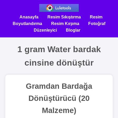
Anasayfa
Resim Sıkıştırma
Resim
Boyutlandırma
Resim Kırpma
Fotoğraf
Düzenleyici
Bloglar
1 gram Water bardak
cinsine dönüştür
Gramdan Bardağa
Dönüştürücü (20
Malzeme)