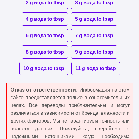
2 g вода to tbsp
3 g вода to tbsp
4 g вода to tbsp
5 g вода to tbsp
6 g вода to tbsp
7 g вода to tbsp
8 g вода to tbsp
9 g вода to tbsp
10 g вода to tbsp
11 g вода to tbsp
Отказ от ответственности:
Информация на этом
сайте предоставляется только в ознакомительных
целях. Все переводы приблизительны и могут
различаться в зависимости от бренда, влажности и
других факторов. Мы не гарантируем точность или
полноту данных. Пожалуйста, сверяйтесь с
надежными источниками, когда необходима