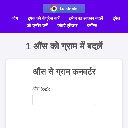
होम
इमेज को कंप्रेस करें
इमेज का आकार बदलें
इमेज
को क्रॉप करें
फ़ोटो एडिटर
ब्लॉग्स
1 औंस को ग्राम में बदलें
औंस से ग्राम कनवर्टर
औंस (oz):