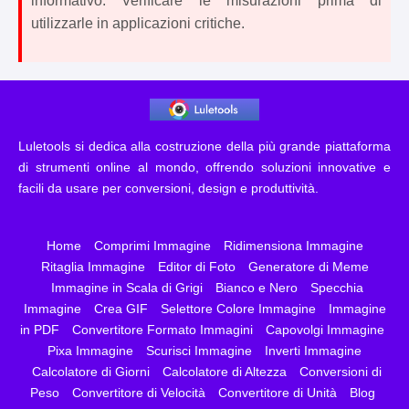
informativo. Verificare le misurazioni prima di
utilizzarle in applicazioni critiche.
Luletools si dedica alla costruzione della più grande piattaforma
di strumenti online al mondo, offrendo soluzioni innovative e
facili da usare per conversioni, design e produttività.
Home
Comprimi Immagine
Ridimensiona Immagine
Ritaglia Immagine
Editor di Foto
Generatore di Meme
Immagine in Scala di Grigi
Bianco e Nero
Specchia
Immagine
Crea GIF
Selettore Colore Immagine
Immagine
in PDF
Convertitore Formato Immagini
Capovolgi Immagine
Pixa Immagine
Scurisci Immagine
Inverti Immagine
Calcolatore di Giorni
Calcolatore di Altezza
Conversioni di
Peso
Convertitore di Velocità
Convertitore di Unità
Blog