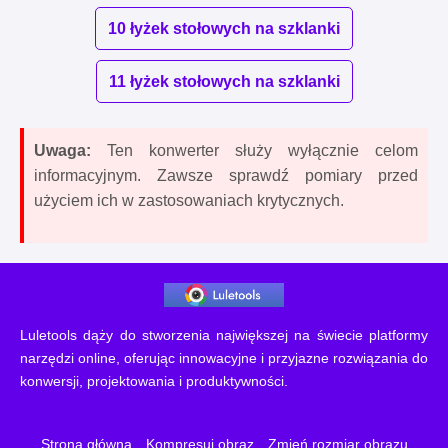
10 łyżek stołowych na szklanki
11 łyżek stołowych na szklanki
Uwaga:
Ten konwerter służy wyłącznie celom
informacyjnym. Zawsze sprawdź pomiary przed
użyciem ich w zastosowaniach krytycznych.
Luletools dąży do stworzenia największej na świecie platformy
narzędzi online, oferując innowacyjne i przyjazne rozwiązania do
konwersji, projektowania i produktywności.
Strona główna
Kompresuj obraz
Zmień rozmiar obrazu