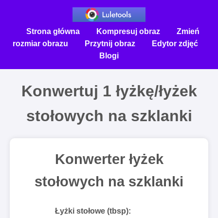
Strona główna
Kompresuj obraz
Zmień
rozmiar obrazu
Przytnij obraz
Edytor zdjęć
Blogi
Konwertuj 1 łyżkę/łyżek
stołowych na szklanki
Konwerter łyżek
stołowych na szklanki
Łyżki stołowe (tbsp):