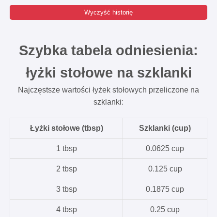
Wyczyść historię
Szybka tabela odniesienia:
łyżki stołowe na szklanki
Najczęstsze wartości łyżek stołowych przeliczone na
szklanki:
Łyżki stołowe (tbsp)
Szklanki (cup)
1 tbsp
0.0625 cup
2 tbsp
0.125 cup
3 tbsp
0.1875 cup
4 tbsp
0.25 cup