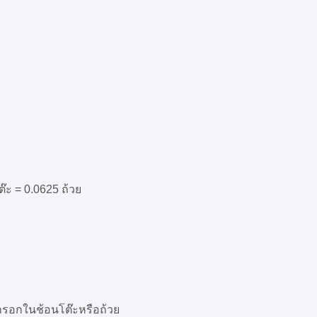
๊ะ = 0.0625 ถ้วย
่กรอกในช้อนโต๊ะหรือถ้วย