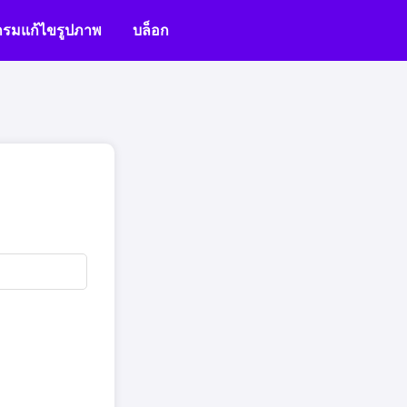
รมแก้ไขรูปภาพ
บล็อก