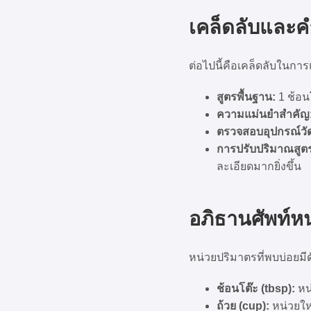
เคล็ดลับและ
ต่อไปนี้คือเคล็ดลับในกา
สูตรพื้นฐาน:
1 ช้อนโ
ความแม่นยำสำคัญ
ตรวจสอบอุปกรณ์วั
การปรับปริมาณสูต
ละเอียดมากยิ่งขึ้น
อภิธานศัพท์ห
หน่วยปริมาตรที่พบบ่อยมีดั
ช้อนโต๊ะ (tbsp):
หน
ถ้วย (cup):
หน่วยใหญ