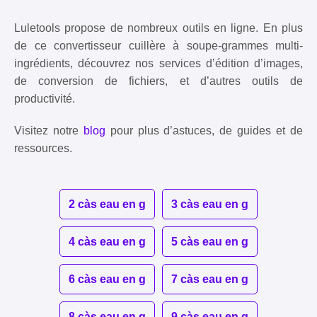
Luletools propose de nombreux outils en ligne. En plus
de ce convertisseur cuillère à soupe-grammes multi-
ingrédients, découvrez nos services d’édition d’images,
de conversion de fichiers, et d’autres outils de
productivité.
Visitez notre
blog
pour plus d’astuces, de guides et de
ressources.
2 càs eau en g
3 càs eau en g
4 càs eau en g
5 càs eau en g
6 càs eau en g
7 càs eau en g
8 càs eau en g
9 càs eau en g