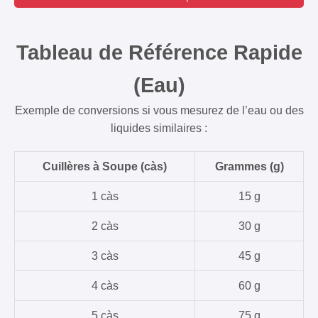
Tableau de Référence Rapide
(Eau)
Exemple de conversions si vous mesurez de l’eau ou des
liquides similaires :
Cuillères à Soupe (càs)
Grammes (g)
1 càs
15 g
2 càs
30 g
3 càs
45 g
4 càs
60 g
5 càs
75 g