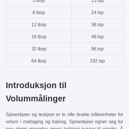
5 tbsp
15 tsp
8 tbsp
24 tsp
12 tbsp
36 tsp
16 tbsp
48 tsp
32 tbsp
96 tsp
64 tbsp
192 tsp
Introduksjon til
Volummålinger
Spiseskjeer og teskjeer er to ofte brukte måleenheter for
volum i matlaging og baking. Spiseskjeer egner seg for
noe større mengder, mens teskjeer passer til mindre. Å