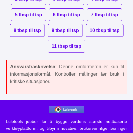
5 tbsp til tsp
6 tbsp til tsp
7 tbsp til tsp
8 tbsp til tsp
9 tbsp til tsp
10 tbsp til tsp
11 tbsp til tsp
Ansvarsfraskrivelse:
Denne omformeren er kun til
informasjonsformål. Kontroller målinger før bruk i
kritiske situasjoner.
Luletools jobber for å bygge verdens største nettbaserte
verktøyplattform, og tilbyr innovative, brukervennlige løsninger