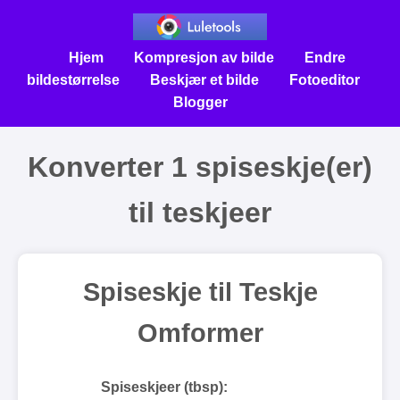
Hjem
Kompresjon av bilde
Endre
bildestørrelse
Beskjær et bilde
Fotoeditor
Blogger
Konverter 1 spiseskje(er)
til teskjeer
Spiseskje til Teskje
Omformer
Spiseskjeer (tbsp):