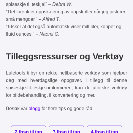
spiseskje til teskje!" –
Debra W.
"Det forenkler oppskalering av oppskrifter når jeg justerer
små mengder." –
Alfred T.
"Elsker at det også automatisk viser milliliter, kopper og
fluid ounces." –
Naomi G.
Tilleggsressurser og Verktøy
Luletools tilbyr en rekke nettbaserte verktøy som hjelper
deg med hverdagslige oppgaver. I tillegg til denne
spiseskje-til-teskje-omformeren, kan du utforske verktøy
for bildebehandling, filkonvertering og mer.
Besøk vår
blogg
for flere tips og gode råd.
2 tbsp til tsp
3 tbsp til tsp
4 tbsp til tsp