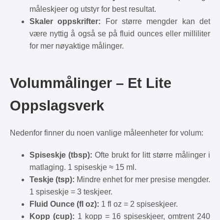
måleskjeer og utstyr for best resultat.
Skaler oppskrifter:
For større mengder kan det
være nyttig å også se på fluid ounces eller milliliter
for mer nøyaktige målinger.
Volummålinger – Et Lite
Oppslagsverk
Nedenfor finner du noen vanlige måleenheter for volum:
Spiseskje (tbsp):
Ofte brukt for litt større målinger i
matlaging. 1 spiseskje ≈ 15 ml.
Teskje (tsp):
Mindre enhet for mer presise mengder.
1 spiseskje = 3 teskjeer.
Fluid Ounce (fl oz):
1 fl oz = 2 spiseskjeer.
Kopp (cup):
1 kopp = 16 spiseskjeer, omtrent 240